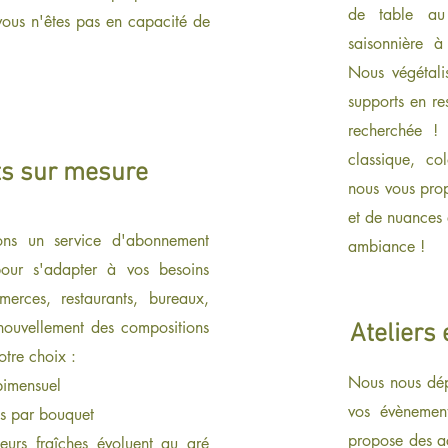
de table au 
 vous n'êtes pas en capacité de
saisonnière 
Nous végétali
supports en re
recherchée !
classique, col
s sur mesure
nous vous prop
et de nuances
ns un service d'abonnement
ambiance !
pour s'adapter à vos besoins
merces, restaurants, bureaux,
enouvellement des compositions
Ateliers 
otre choix :
Nous nous dép
bimensuel
vos évènement
os par bouquet
propose des ac
eurs fraîches évoluent au gré