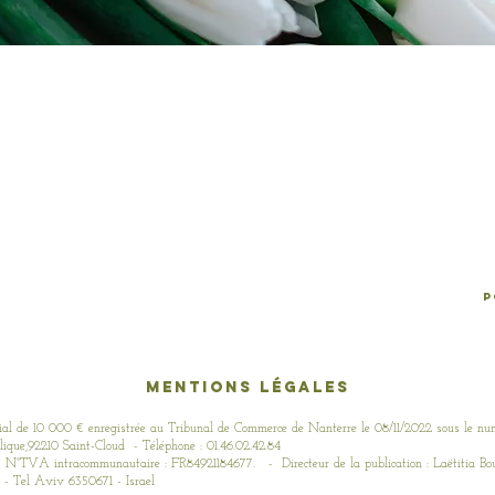
P
Mentions
légales
 de 10 000 € enregistrée au Tribunal de Commerce de Nanterre le 08/11/2022 sous le nu
lique,92210 Saint-Cloud - Téléphone : 01.46.02.42.84
N°TVA intracommunautaire : FR84921184677. - Directeur de la publication : Laëtitia B
- Tel Aviv 6350671 - Israel