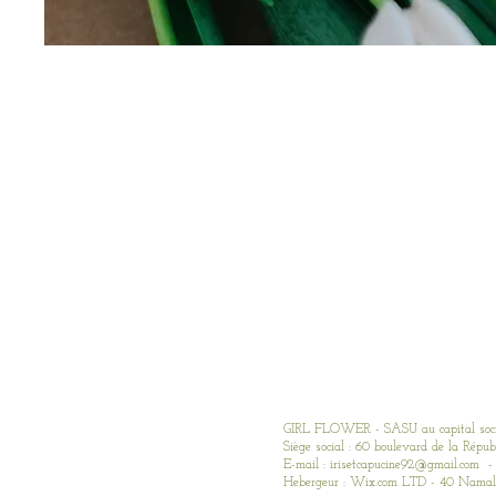
GIRL FLOWER - SASU au capital social
Siège social : 60 boulevard de la Répub
E-mail :
irisetcapucine92@gmail.com
- 
Hebergeur : Wix.com LTD - 40 Namal 