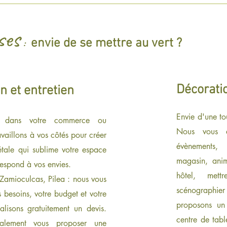
ses
:
envie de se mettre au vert ?
Décorati
n et entretien
Envie d'une to
e dans votre commerce ou
Nous vous a
availlons à vos côtés pour créer
évènements,
tale qui sublime votre espace
magasin, anim
respond à vos envies.
hôtel, mett
, Zamioculcas, Pilea : nous vous
scénographie
s besoins, votre budget et votre
proposons un
alisons gratuitement un devis.
centre de tab
lement vous proposer une