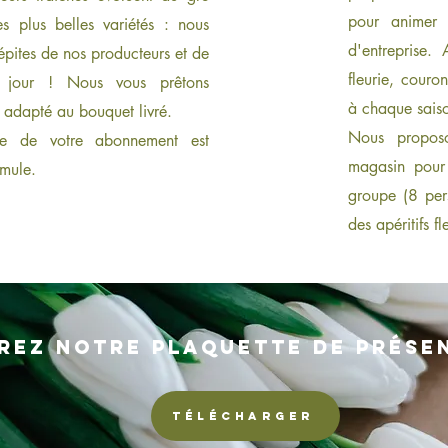
pour animer 
s plus belles variétés : nous
d'entreprise. 
épites de nos producteurs et de
fleurie, couro
u jour ! Nous vous prêtons
à chaque saiso
 adapté au bouquet livré.
Nous proposo
ite de votre abonnement est
magasin pour 
rmule.
groupe (8 pe
des apéritifs fle
rez notre plaquette de prése
télécharger