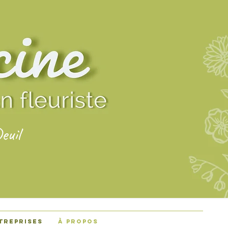
uil
treprises
À propos