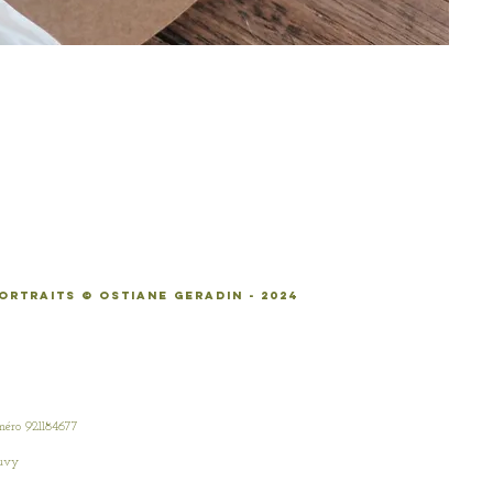
ORTRAITS © OSTIANE geradin - 2024
méro 921184677
ouvy